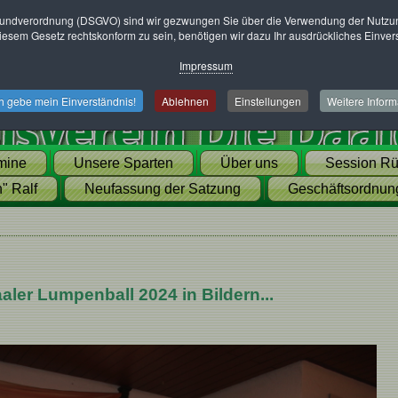
undverordnung (DSGVO) sind wir gezwungen Sie über die Verwendung der Nutzung
esem Gesetz rechtskonform zu sein, benötigen wir dazu Ihr ausdrückliches Einver
Impressum
ch gebe mein Einverständnis!
Ablehnen
Einstellungen
Weitere Inform
mine
Unsere Sparten
Über uns
Session Rü
" Ralf
Neufassung der Satzung
Geschäftsordnun
aler Lumpenball 2024 in Bildern...