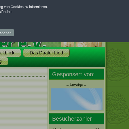
 von Cookies zu informieren.
ständnis.
ationen
ckblick
Das Daaler Lied
g
Gesponsert von:
– Anzeige –
Besucherzähler