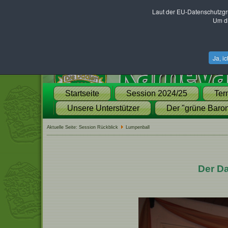
Laut der EU-Datenschutzgr
Um di
Ja, i
Startseite
Session 2024/25
Ter
Unsere Unterstützer
Der "grüne Baron
Aktuelle Seite:
Session Rückblick
Lumpenball
Der Da